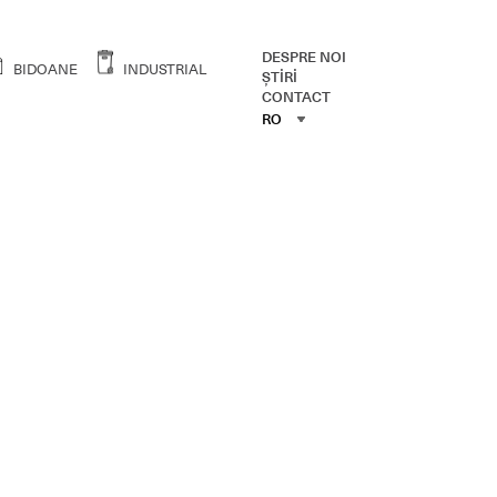
DESPRE NOI
BIDOANE
INDUSTRIAL
ŞTİRİ
CONTACT
RO
RO
ENG