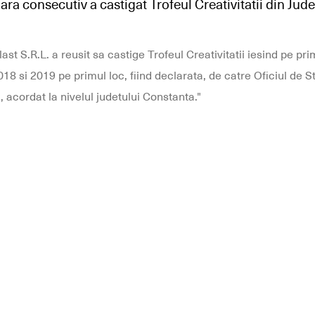
oara consecutiv a castigat Trofeul Creativitatii din Jud
t S.R.L. a reusit sa castige Trofeul Creativitatii iesind pe primu
018 si 2019 pe primul loc, fiind declarata, de catre Oficiul de S
, acordat la nivelul judetului Constanta."