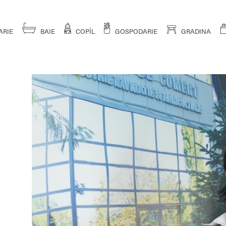
ARIE
BAIE
COPİL
GOSPODARIE
GRADINA