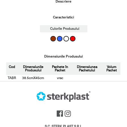
Descriere
Caracteristici
Culorile Produsului
Dimensiunile Produsului
Cod
Dimensiunile
Pachete în
Dimensiunea
Volum
Produsului
Pachet
Pachetului
Pachet
TABR
38.5cmX45cm
vrac
S.C. STERK PLAST S.R.L