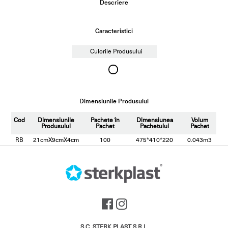
Descriere
Caracteristici
Culorile Produsului
Dimensiunile Produsului
Cod
Dimensiunile
Pachete în
Dimensiunea
Volum
Produsului
Pachet
Pachetului
Pachet
RB
21cmX9cmX4cm
100
475*410*220
0.043m3
S.C. STERK PLAST S.R.L