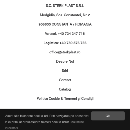
S.C. STERK PLAST S.R.L
Medgidia, Sos. Constantei, Nr. 2
905600 CONSTANTA / ROMANIA
Vanzari: +40 724 247 716
Logistica: +40 739 876 756
office@sterkplast.ro
Despre Noi
Ştiri
Contact
Catalog
Politica Cookie & Termeni şi Condiţii
Toate drepturile rezervate. Copyright ©
Acest site foloseste cookie-uri. Prin navigarea pe acest site,
OK
2026 Sterk Plast
iti exprimi acordul asupra folosirii cookie-urilor.
Mai multe
informatii