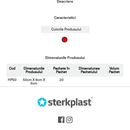
Descriere
Caracteristici
Culorile Produsului
Dimensiunile Produsului
Cod
Dimensiunile
Pachete în
Dimensiunea
Volum
Produsului
Pachet
Pachetului
Pachet
HP50
50cm X 9cm X
20
5cm