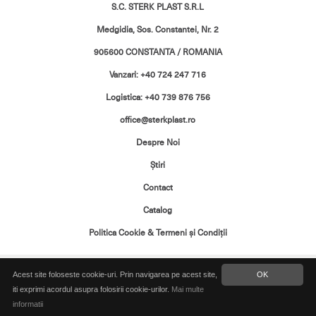
S.C. STERK PLAST S.R.L
Medgidia, Sos. Constantei, Nr. 2
905600 CONSTANTA / ROMANIA
Vanzari: +40 724 247 716
Logistica: +40 739 876 756
office@sterkplast.ro
Despre Noi
Ştiri
Contact
Catalog
Politica Cookie & Termeni şi Condiţii
Toate drepturile rezervate. Copyright ©
Acest site foloseste cookie-uri. Prin navigarea pe acest site,
OK
2026 Sterk Plast
iti exprimi acordul asupra folosirii cookie-urilor.
Mai multe
informatii