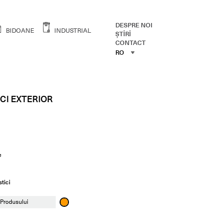
DESPRE NOI
BIDOANE
INDUSTRIAL
ŞTİRİ
CONTACT
RO
RO
ENG
CI EXTERIOR
e
tici
 Produsului