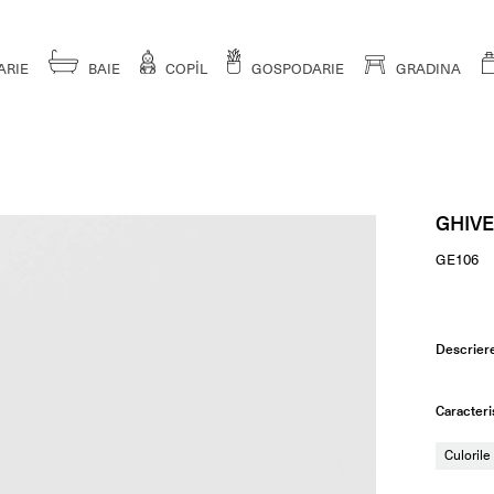
ARIE
BAIE
COPİL
GOSPODARIE
GRADINA
GHIVE
GE106
Descrier
Caracteris
Culorile