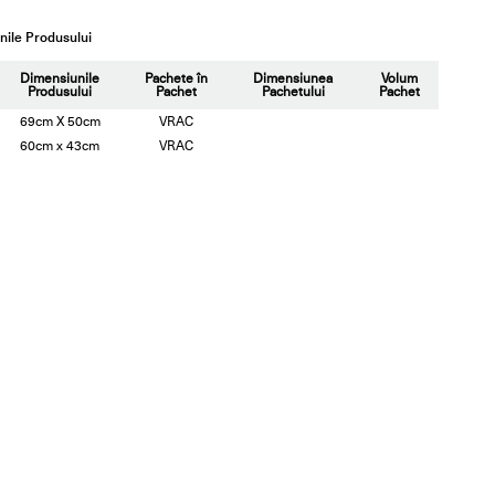
ile Produsului
Dimensiunile
Pachete în
Dimensiunea
Volum
Produsului
Pachet
Pachetului
Pachet
69cm X 50cm
VRAC
60cm x 43cm
VRAC