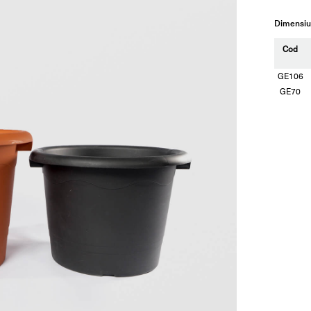
Dimensiun
Cod
GE106
GE70