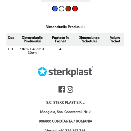
Dimensiunile Produsului
Cod
Dimensiunile
Pachete în
Dimensiunea
Volum
Produsului
Pachet
Pachetului
Pachet
ETU
18cm X 40cm X
4
30cm
S.C. STERK PLAST S.R.L
Medgidia, Sos. Constantei, Nr. 2
905600 CONSTANTA / ROMANIA
Vanzari: +40 724 247 716