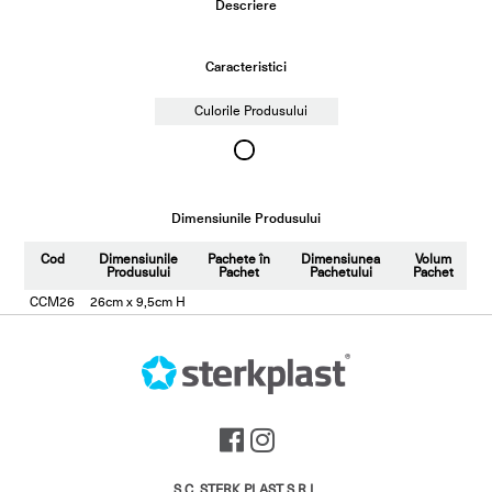
Descriere
Caracteristici
Culorile Produsului
Dimensiunile Produsului
Cod
Dimensiunile
Pachete în
Dimensiunea
Volum
Produsului
Pachet
Pachetului
Pachet
CCM26
26cm x 9,5cm H
S.C. STERK PLAST S.R.L