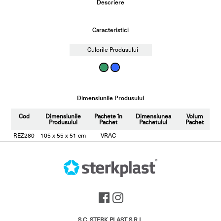
Descriere
Caracteristici
Culorile Produsului
Dimensiunile Produsului
Cod
Dimensiunile
Pachete în
Dimensiunea
Volum
Produsului
Pachet
Pachetului
Pachet
REZ280
105 x 55 x 51 cm
VRAC
S.C. STERK PLAST S.R.L