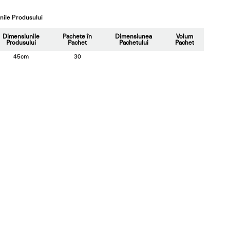
ile Produsului
Dimensiunile
Pachete în
Dimensiunea
Volum
Produsului
Pachet
Pachetului
Pachet
45cm
30