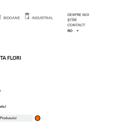
DESPRE NOI
BIDOANE
INDUSTRIAL
ŞTİRİ
CONTACT
RO
RO
ENG
TA FLORI
e
tici
 Produsului