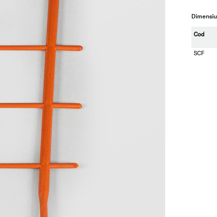
Dimensiun
Cod
SCF