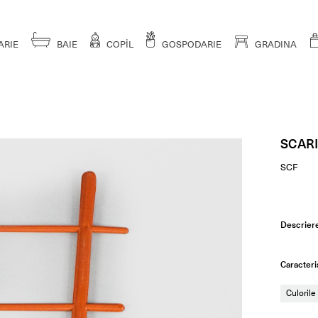
ARIE
BAIE
COPİL
GOSPODARIE
GRADINA
SCARI
SCF
Descrier
Caracteris
Culorile