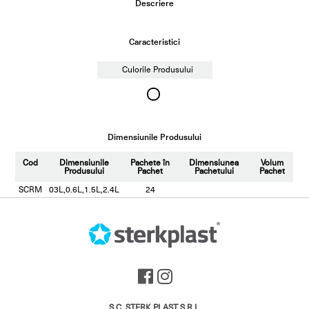
Descriere
Caracteristici
Culorile Produsului
Dimensiunile Produsului
Cod
Dimensiunile
Pachete în
Dimensiunea
Volum
Produsului
Pachet
Pachetului
Pachet
SCRM
03L,0.6L,1.5L,2.4L
24
S.C. STERK PLAST S.R.L