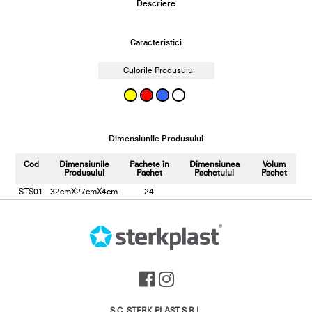
Descriere
Caracteristici
Culorile Produsului
Dimensiunile Produsului
Cod
Dimensiunile
Pachete în
Dimensiunea
Volum
Produsului
Pachet
Pachetului
Pachet
STS01
32cmX27cmX4cm
24
S.C. STERK PLAST S.R.L