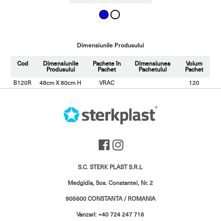
Dimensiunile Produsului
Cod
Dimensiunile
Pachete în
Dimensiunea
Volum
Produsului
Pachet
Pachetului
Pachet
B120R
48cm X 80cm H
VRAC
120
S.C. STERK PLAST S.R.L
Medgidia, Sos. Constantei, Nr. 2
905600 CONSTANTA / ROMANIA
Vanzari: +40 724 247 716