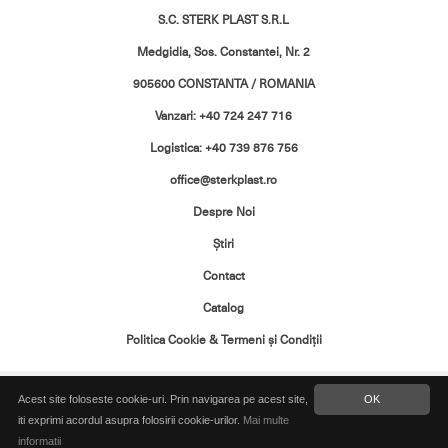
S.C. STERK PLAST S.R.L
Medgidia, Sos. Constantei, Nr. 2
905600 CONSTANTA / ROMANIA
Vanzari: +40 724 247 716
Logistica: +40 739 876 756
office@sterkplast.ro
Despre Noi
Ştiri
Contact
Catalog
Politica Cookie & Termeni şi Condiţii
Toate drepturile rezervate. Copyright ©
Acest site foloseste cookie-uri. Prin navigarea pe acest site,
OK
2026 Sterk Plast
iti exprimi acordul asupra folosirii cookie-urilor.
Mai multe
informatii