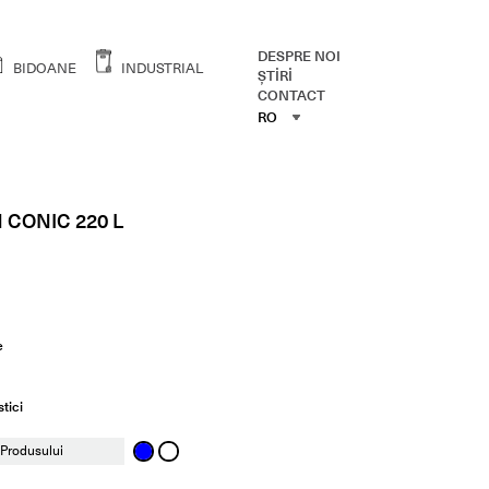
DESPRE NOI
BIDOANE
INDUSTRIAL
ŞTİRİ
CONTACT
RO
RO
ENG
 CONIC 220 L
e
tici
 Produsului