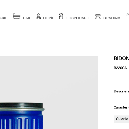
ARIE
BAIE
COPİL
GOSPODARIE
GRADINA
BIDON
B220CN
Descrier
Caracteris
Culorile