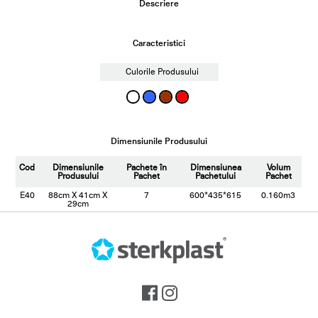
Descriere
Caracteristici
Culorile Produsului
Dimensiunile Produsului
Cod
Dimensiunile
Pachete în
Dimensiunea
Volum
Produsului
Pachet
Pachetului
Pachet
E40
88cm X 41cm X
7
600*435*615
0.160m3
29cm