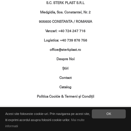
S.C. STERK PLAST S.R.L
Medgidia, Sos. Constantei, Nr. 2
905600 CONSTANTA / ROMANIA
Vanzari: +40 724 247 716
Logistica: +40 739 876 756
office@sterkplast.ro
Despre Noi
Ştiri
Contact
Catalog
Politica Cookie & Termeni şi Condiţii
Toate drepturile rezervate. Copyright ©
Acest site foloseste cookie-uri. Prin navigarea pe acest site,
OK
2026 Sterk Plast
iti exprimi acordul asupra folosirii cookie-urilor.
Mai multe
informatii